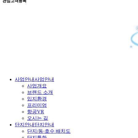
관심고객등록
사업안내
사업안내
사업개요
브랜드 소개
입지환경
프리미엄
항공VR
오시는 길
단지안내
단지안내
단지/동·호수 배치도
단지특화