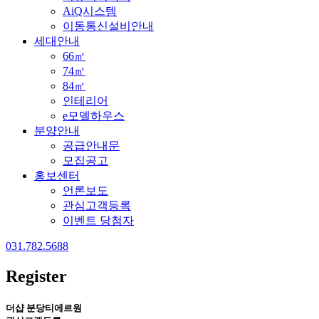
AiQ시스템
이동통신설비안내
세대안내
66㎡
74㎡
84㎡
인테리어
e모델하우스
분양안내
공급안내문
모집공고
홍보센터
언론보도
관심고객등록
이벤트 당첨자
031.782.5688
Register
더샵 분당티에르원