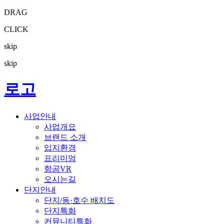
DRAG
CLICK
skip
skip
로고
사업안내
사업개요
브랜드 소개
입지환경
프리미엄
항공VR
오시는길
단지안내
단지/동·호수 배치도
단지특화
커뮤니티특화