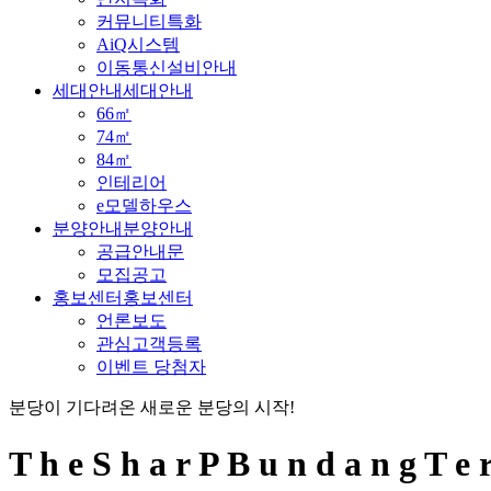
커뮤니티특화
AiQ시스템
이동통신설비안내
세대안내
세대안내
66㎡
74㎡
84㎡
인테리어
e모델하우스
분양안내
분양안내
공급안내문
모집공고
홍보센터
홍보센터
언론보도
관심고객등록
이벤트 당첨자
분당이 기다려온 새로운 분당의 시작!
T
h
e
S
h
a
r
P
B
u
n
d
a
n
g
T
e